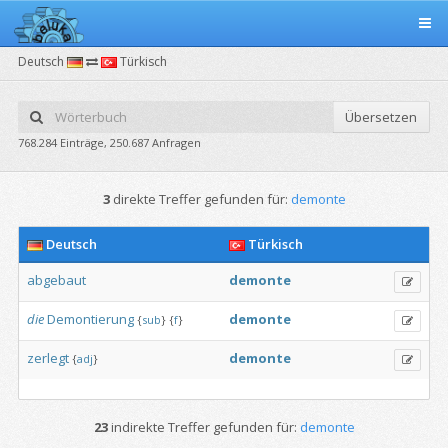
Deutsch
Türkisch
Übersetzen
768.284 Einträge, 250.687 Anfragen
3
direkte Treffer gefunden für:
demonte
Deutsch
Türkisch
abgebaut
demonte
die
Demontierung
demonte
{
sub
}
{
f
}
zerlegt
demonte
{
adj
}
23
indirekte Treffer gefunden für:
demonte