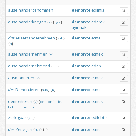
auseinandergenommen
demonte
edilmiş
auseinanderkriegen
demonte
ederek
{
v
}
{
ugs.
}
ayırmak
das
Auseinandernehmen
demonte
etme
{
sub
}
{
n
}
auseinandernehmen
demonte
etmek
{
v
}
auseinandernehmend
demonte
eden
{
adj
}
ausmontieren
demonte
etmek
{
v
}
das
Demontieren
demonte
etme
{
sub
}
{
n
}
demontieren
demonte
etmek
{
v
}
[
demontierte,
habe
demontiret
]
zerlegbar
demonte
edilebilir
{
adj
}
das
Zerlegen
demonte
etme
{
sub
}
{
n
}