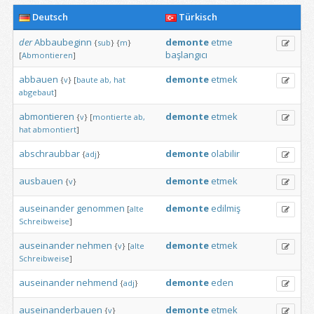
Deutsch
Türkisch
der
Abbaubeginn
demonte
etme
{
sub
}
{
m
}
başlangıcı
[
Abmontieren
]
abbauen
demonte
etmek
{
v
}
[
baute
ab,
hat
abgebaut
]
abmontieren
demonte
etmek
{
v
}
[
montierte
ab,
hat
abmontiert
]
abschraubbar
demonte
olabilir
{
adj
}
ausbauen
demonte
etmek
{
v
}
auseinander
genommen
demonte
edilmiş
[
alte
Schreibweise
]
auseinander
nehmen
demonte
etmek
{
v
}
[
alte
Schreibweise
]
auseinander
nehmend
demonte
eden
{
adj
}
auseinanderbauen
demonte
etmek
{
v
}