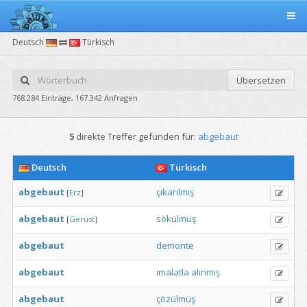
Deutsch
Türkisch
Übersetzen
768.284 Einträge, 167.342 Anfragen
5
direkte Treffer gefunden für:
abgebaut
Deutsch
Türkisch
abgebaut
çıkarılmış
[
Erz
]
abgebaut
sökülmüş
[
Gerüst
]
abgebaut
demonte
abgebaut
imalatla
alınmış
abgebaut
çözülmüş