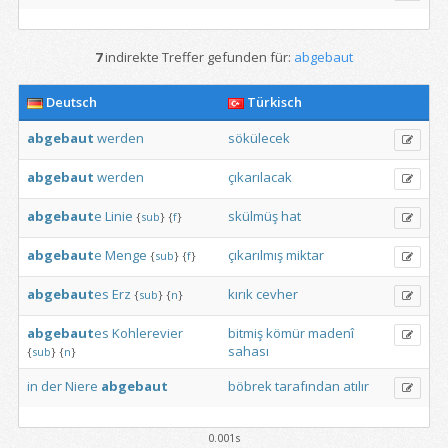
7
indirekte Treffer gefunden für:
abgebaut
Deutsch
Türkisch
abgebaut
werden
sökülecek
abgebaut
werden
çıkarılacak
abgebaut
e
Linie
skülmüş
hat
{
sub
}
{
f
}
abgebaut
e
Menge
çıkarılmış
miktar
{
sub
}
{
f
}
abgebaut
es
Erz
kırık
cevher
{
sub
}
{
n
}
abgebaut
es
Kohlerevier
bitmiş
kömür
madenî
sahası
{
sub
}
{
n
}
in
der
Niere
abgebaut
böbrek
tarafından
atılır
0.001s