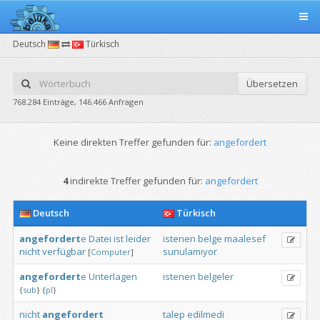
Deutsch
Türkisch
Übersetzen
768.284 Einträge, 146.466 Anfragen
Keine direkten Treffer gefunden für:
angefordert
4
indirekte Treffer gefunden für:
angefordert
Deutsch
Türkisch
angefordert
e
Datei
ist
leider
istenen
belge
maalesef
nicht
verfügbar
sunulamıyor
[
Computer
]
angefordert
e
Unterlagen
istenen
belgeler
{
sub
}
{
pl
}
nicht
angefordert
talep
edilmedi