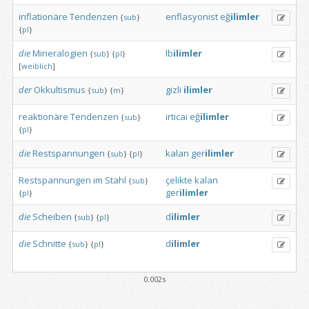
inflationäre
Tendenzen
enflasyonist
eğ
ilimler
{
sub
}
{
pl
}
die
Mineralogien
lb
ilimler
{
sub
}
{
pl
}
[
weiblich
]
der
Okkultismus
gizli
ilimler
{
sub
}
{
m
}
reaktionäre
Tendenzen
irticai
eğ
ilimler
{
sub
}
{
pl
}
die
Restspannungen
kalan
ger
ilimler
{
sub
}
{
pl
}
Restspannungen
im
Stahl
çelikte
kalan
{
sub
}
ger
ilimler
{
pl
}
die
Scheiben
d
ilimler
{
sub
}
{
pl
}
die
Schnitte
d
ilimler
{
sub
}
{
pl
}
0.002s