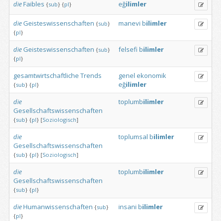
die
Faibles
eğ
ilimler
{
sub
}
{
pl
}
die
Geisteswissenschaften
manevi
b
ilimler
{
sub
}
{
pl
}
die
Geisteswissenschaften
felsefi
b
ilimler
{
sub
}
{
pl
}
gesamtwirtschaftliche
Trends
genel
ekonomik
eğ
ilimler
{
sub
}
{
pl
}
die
toplumb
ilimler
Gesellschaftswissenschaften
{
sub
}
{
pl
}
[
Soziologisch
]
die
toplumsal
b
ilimler
Gesellschaftswissenschaften
{
sub
}
{
pl
}
[
Soziologisch
]
die
toplumb
ilimler
Gesellschaftswissenschaften
{
sub
}
{
pl
}
die
Humanwissenschaften
insani
b
ilimler
{
sub
}
{
pl
}