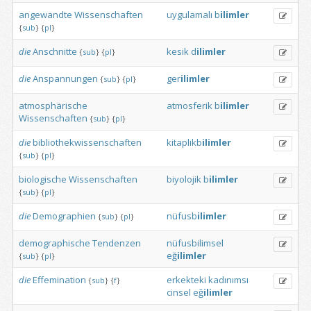
angewandte
Wissenschaften
uygulamalı
b
ilimler
{
sub
}
{
pl
}
die
Anschnitte
kesik
d
ilimler
{
sub
}
{
pl
}
die
Anspannungen
ger
ilimler
{
sub
}
{
pl
}
atmosphärische
atmosferik
b
ilimler
Wissenschaften
{
sub
}
{
pl
}
die
bibliothekwissenschaften
kitaplıkb
ilimler
{
sub
}
{
pl
}
biologische
Wissenschaften
biyolojik
b
ilimler
{
sub
}
{
pl
}
die
Demographien
nüfusb
ilimler
{
sub
}
{
pl
}
demographische
Tendenzen
nüfusbilimsel
eğ
ilimler
{
sub
}
{
pl
}
die
Effemination
erkekteki
kadınımsı
{
sub
}
{
f
}
cinsel
eğ
ilimler