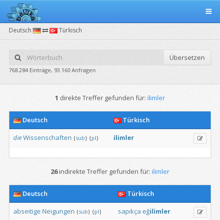
Deutsch
Türkisch
Übersetzen
768.284 Einträge, 93.160 Anfragen
1
direkte Treffer gefunden für:
ilimler
Deutsch
Türkisch
die
Wissenschaften
ilimler
{
sub
}
{
pl
}
26
indirekte Treffer gefunden für:
ilimler
Deutsch
Türkisch
abseitige
Neigungen
sapıkça
eğ
ilimler
{
sub
}
{
pl
}