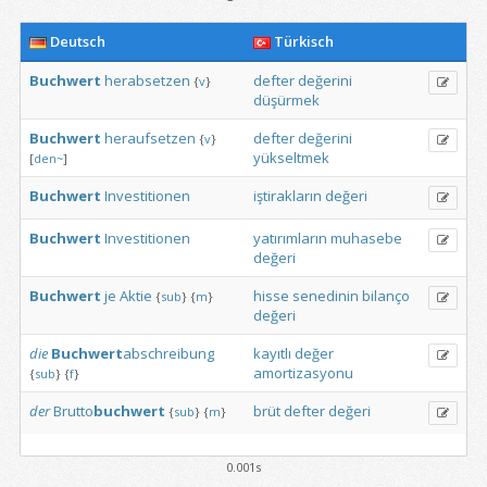
Deutsch
Türkisch
Buchwert
herabsetzen
defter
değerini
{
v
}
düşürmek
Buchwert
heraufsetzen
defter
değerini
{
v
}
yükseltmek
[
den~
]
Buchwert
Investitionen
iştirakların
değeri
Buchwert
Investitionen
yatırımların
muhasebe
değeri
Buchwert
je
Aktie
hisse
senedinin
bilanço
{
sub
}
{
m
}
değeri
die
Buchwert
abschreibung
kayıtlı
değer
amortizasyonu
{
sub
}
{
f
}
der
Brutto
buchwert
brüt
defter
değeri
{
sub
}
{
m
}
0.001s