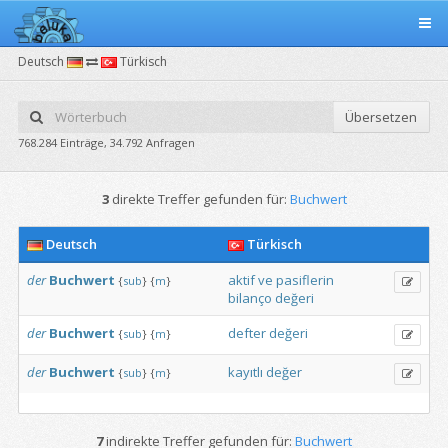
Deutsch
Türkisch
Übersetzen
768.284 Einträge, 34.792 Anfragen
3
direkte Treffer gefunden für:
Buchwert
Deutsch
Türkisch
der
Buchwert
aktif
ve
pasiflerin
{
sub
}
{
m
}
bilanço
değeri
der
Buchwert
defter
değeri
{
sub
}
{
m
}
der
Buchwert
kayıtlı
değer
{
sub
}
{
m
}
7
indirekte Treffer gefunden für:
Buchwert