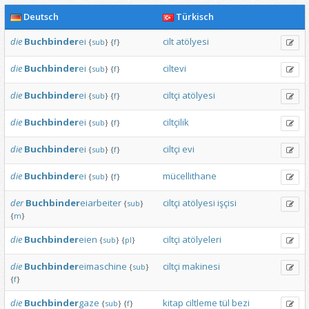
Deutsch
Türkisch
die
Buchbinder
ei
cilt
atölyesi
{
sub
}
{
f
}
die
Buchbinder
ei
ciltevi
{
sub
}
{
f
}
die
Buchbinder
ei
ciltçi
atölyesi
{
sub
}
{
f
}
die
Buchbinder
ei
ciltçilik
{
sub
}
{
f
}
die
Buchbinder
ei
ciltçi
evi
{
sub
}
{
f
}
die
Buchbinder
ei
mücellithane
{
sub
}
{
f
}
der
Buchbinder
eiarbeiter
ciltçi
atölyesi
işçisi
{
sub
}
{
m
}
die
Buchbinder
eien
ciltçi
atölyeleri
{
sub
}
{
pl
}
die
Buchbinder
eimaschine
ciltçi
makinesi
{
sub
}
{
f
}
die
Buchbinder
gaze
kitap
ciltleme
tül
bezi
{
sub
}
{
f
}