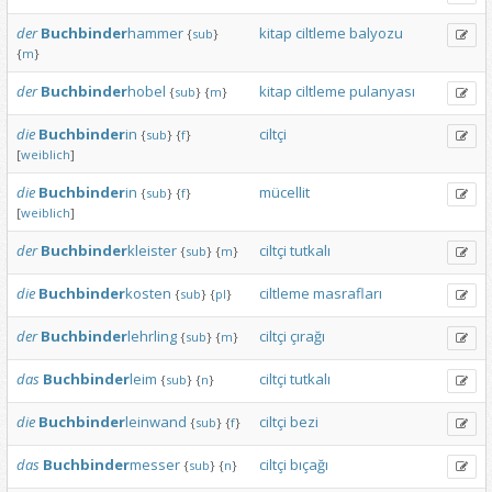
der
Buchbinder
hammer
kitap
ciltleme
balyozu
{
sub
}
{
m
}
der
Buchbinder
hobel
kitap
ciltleme
pulanyası
{
sub
}
{
m
}
die
Buchbinder
in
ciltçi
{
sub
}
{
f
}
[
weiblich
]
die
Buchbinder
in
mücellit
{
sub
}
{
f
}
[
weiblich
]
der
Buchbinder
kleister
ciltçi
tutkalı
{
sub
}
{
m
}
die
Buchbinder
kosten
ciltleme
masrafları
{
sub
}
{
pl
}
der
Buchbinder
lehrling
ciltçi
çırağı
{
sub
}
{
m
}
das
Buchbinder
leim
ciltçi
tutkalı
{
sub
}
{
n
}
die
Buchbinder
leinwand
ciltçi
bezi
{
sub
}
{
f
}
das
Buchbinder
messer
ciltçi
bıçağı
{
sub
}
{
n
}