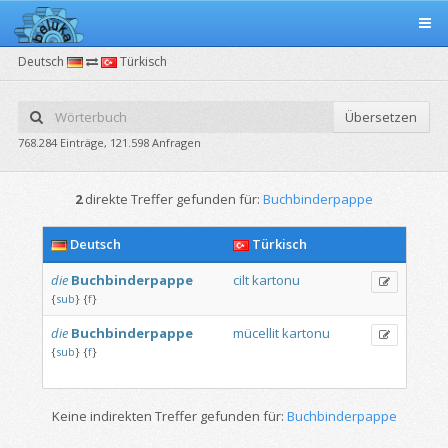
Deutsch
Türkisch
Übersetzen
768.284 Einträge, 121.598 Anfragen
2
direkte Treffer gefunden für:
Buchbinderpappe
Deutsch
Türkisch
die
Buchbinderpappe
cilt
kartonu
{
sub
}
{
f
}
die
Buchbinderpappe
mücellit
kartonu
{
sub
}
{
f
}
Keine indirekten Treffer gefunden für:
Buchbinderpappe