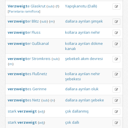
Verzweigt
e
Glaskrut
Yapışkanotu
(Dallı)
{
sub
}
{
f
}
[
Parietaria
ramiflora
]
verzweigt
er
Blitz
dallara
ayrılan
şimşek
{
sub
}
{
m
}
verzweigt
er
Fluss
kollara
ayrılan
nehir
verzweigt
er
Gußkanal
kollara
ayrılan
dökme
kanalı
verzweigt
er
Stromkreis
şebekeli
akım
devresi
{
sub
}
{
m
}
verzweigt
es
Flußnetz
kollara
ayrılan
nehir
şebekesi
verzweigt
es
Gerinne
dallara
ayrılan
oluk
verzweigt
es
Netz
dallara
ayrılan
şebeke
{
sub
}
{
n
}
stark
verzweigt
çok
dallanmış
{
adj
}
stark
verzweigt
çok
dallı
{
adj
}