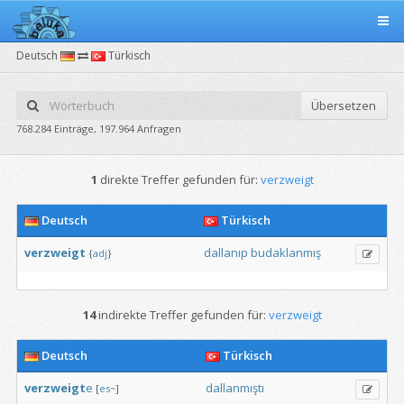
Deutsch
Türkisch
Übersetzen
768.284 Einträge, 197.964 Anfragen
1
direkte Treffer gefunden für:
verzweigt
Deutsch
Türkisch
verzweigt
dallanıp
budaklanmış
{
adj
}
14
indirekte Treffer gefunden für:
verzweigt
Deutsch
Türkisch
verzweigt
e
dallanmıştı
[
es~
]