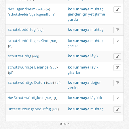
das
Jugendheim
korunmaya
muhtaç
{
sub
}
{
n
}
gençler
için
yetiştirme
[
schutzbedürftige
Jugendliche
]
yurdu
schutzbedürftig
korunmaya
muhtaç
{
adj
}
schutzbedürftiges
Kind
korunmaya
muhtaç
{
sub
}
çocuk
{
n
}
schutzwürdig
korunmaya
lâyık
{
adj
}
schutzwürdige
Belange
korunmaya
lâyık
{
sub
}
çıkarlar
{
pl
}
schutzwürdige
Daten
korunmaya
değer
{
sub
}
{
pl
}
veriler
die
Schutzwürdigkeit
korunmaya
lâyıklık
{
sub
}
{
f
}
unterstützungsbedürftig
korunmaya
muhtaç
{
adj
}
0.001s