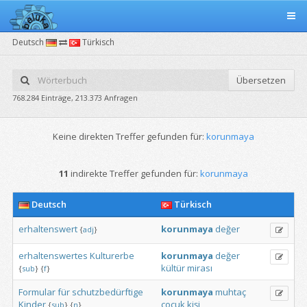
Deutsch
Türkisch
Übersetzen
768.284 Einträge, 213.373 Anfragen
Keine direkten Treffer gefunden für:
korunmaya
11
indirekte Treffer gefunden für:
korunmaya
Deutsch
Türkisch
erhaltenswert
korunmaya
değer
{
adj
}
erhaltenswertes
Kulturerbe
korunmaya
değer
kültür
mirası
{
sub
}
{
f
}
Formular
für
schutzbedürftige
korunmaya
muhtaç
Kinder
çocuk
kişi
{
sub
}
{
n
}