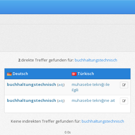
2
direkte Treffer gefunden für:
buchhaltungstechnisch
Deutsch
Türkisch
buchhaltungstechnisch
muhasebe
tekniği
ile
{
adj
}
ilgili
buchhaltungstechnisch
muhasebe
tekniğine
ait
{
adj
}
Keine indirekten Treffer gefunden für:
buchhaltungstechnisch
0.0s