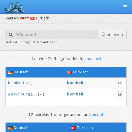
Deutsch
Türkisch
Übersetzen
768.284 Einträge, 20.602 Anfragen
2
direkte Treffer gefunden für:
bombeli
Deutsch
Türkisch
bombiert
bombeli
{
adj
}
die
Wölbung
bombeli
{
sub
}
{
f
}
17
indirekte Treffer gefunden für:
bombeli
Deutsch
Türkisch