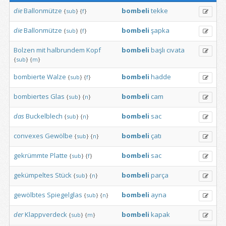
die
Ballonmütze
bombeli
tekke
{
sub
}
{
f
}
die
Ballonmütze
bombeli
şapka
{
sub
}
{
f
}
Bolzen
mit
halbrundem
Kopf
bombeli
başlı
cıvata
{
sub
}
{
m
}
bombierte
Walze
bombeli
hadde
{
sub
}
{
f
}
bombiertes
Glas
bombeli
cam
{
sub
}
{
n
}
das
Buckelblech
bombeli
sac
{
sub
}
{
n
}
convexes
Gewölbe
bombeli
çatı
{
sub
}
{
n
}
gekrümmte
Platte
bombeli
sac
{
sub
}
{
f
}
gekümpeltes
Stück
bombeli
parça
{
sub
}
{
n
}
gewölbtes
Spiegelglas
bombeli
ayna
{
sub
}
{
n
}
der
Klappverdeck
bombeli
kapak
{
sub
}
{
m
}