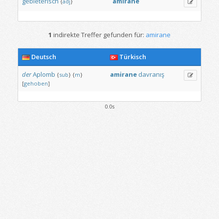
gebieterisch
amirane
{
adj
}
1
indirekte Treffer gefunden für:
amirane
Deutsch
Türkisch
der
Aplomb
amirane
davranış
{
sub
}
{
m
}
[
gehoben
]
0.0s