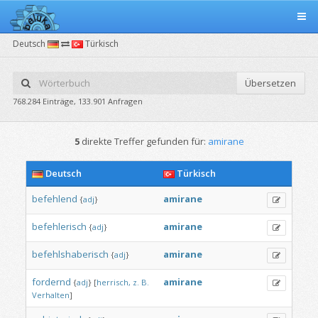
Deutsch
Türkisch
Übersetzen
768.284 Einträge, 133.901 Anfragen
5
direkte Treffer gefunden für:
amirane
Deutsch
Türkisch
befehlend
amirane
{
adj
}
befehlerisch
amirane
{
adj
}
befehlshaberisch
amirane
{
adj
}
fordernd
amirane
{
adj
}
[
herrisch,
z.
B.
Verhalten
]