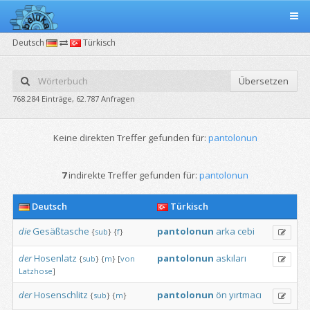
Deutsch
Türkisch
Übersetzen
768.284 Einträge, 62.787 Anfragen
Keine direkten Treffer gefunden für:
pantolonun
7
indirekte Treffer gefunden für:
pantolonun
Deutsch
Türkisch
die
Gesäßtasche
pantolonun
arka
cebi
{
sub
}
{
f
}
der
Hosenlatz
pantolonun
askıları
{
sub
}
{
m
}
[
von
Latzhose
]
der
Hosenschlitz
pantolonun
ön
yırtmacı
{
sub
}
{
m
}