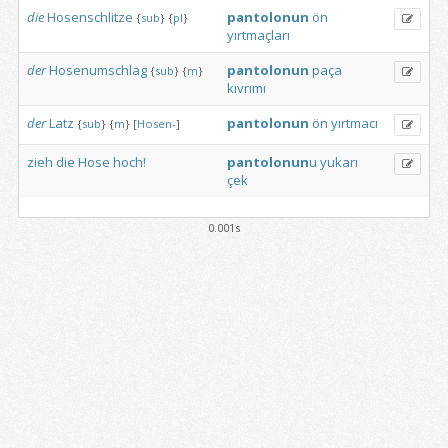
die
Hosenschlitze
pantolonun
ön
{
sub
}
{
pl
}
yırtmaçları
der
Hosenumschlag
pantolonun
paça
{
sub
}
{
m
}
kıvrımı
der
Latz
pantolonun
ön
yırtmacı
{
sub
}
{
m
}
[
Hosen-
]
zieh
die
Hose
hoch!
pantolonun
u
yukarı
çek
0.001s