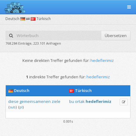
Deutsch
Türkisch
Übersetzen
768.284 Einträge, 223.101 Anfragen
Keine direkten Treffer gefunden für:
hedeflerimiz
1
indirekte Treffer gefunden für:
hedeflerimiz
Deutsch
Türkisch
diese
gemeinsamenen
ziele
bu
ortak
hedeflerimiz
{
sub
}
{
pl
}
0.001s