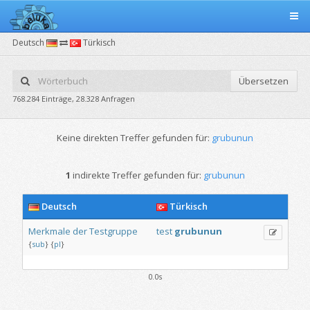
Deutsch
Türkisch
Übersetzen
768.284 Einträge, 28.328 Anfragen
Keine direkten Treffer gefunden für:
grubunun
1
indirekte Treffer gefunden für:
grubunun
Deutsch
Türkisch
Merkmale
der
Testgruppe
test
grubunun
{
sub
}
{
pl
}
0.0s