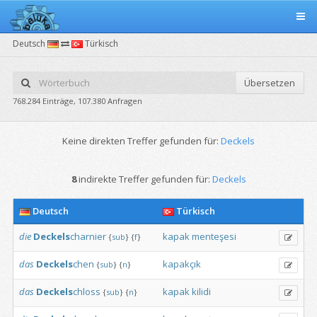
Deutsch
Türkisch
Übersetzen
768.284 Einträge, 107.380 Anfragen
Keine direkten Treffer gefunden für:
Deckels
8
indirekte Treffer gefunden für:
Deckels
Deutsch
Türkisch
die
Deckels
charnier
kapak
menteşesi
{
sub
}
{
f
}
das
Deckels
chen
kapakçık
{
sub
}
{
n
}
das
Deckels
chloss
kapak
kilidi
{
sub
}
{
n
}