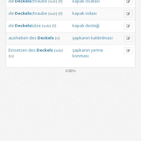
die
Deckels
chraube
kapak
cıvatası
{
sub
}
{
f
}
die
Deckels
chraube
kapak
vidası
{
sub
}
{
f
}
die
Deckels
tütze
kapak
desteği
{
sub
}
{
f
}
ausheben
des
Deckels
şapkanın
kaldırılması
{
v
}
Einsetzen
des
Deckels
şapkanın
yerine
{
sub
}
konması
{
n
}
0.001s