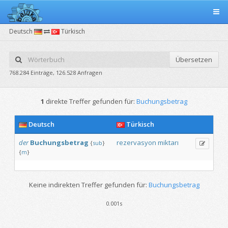
Deutsch
Türkisch
Übersetzen
768.284 Einträge, 126.528 Anfragen
1
direkte Treffer gefunden für:
Buchungsbetrag
Deutsch
Türkisch
der
Buchungsbetrag
rezervasyon
miktarı
{
sub
}
{
m
}
Keine indirekten Treffer gefunden für:
Buchungsbetrag
0.001s