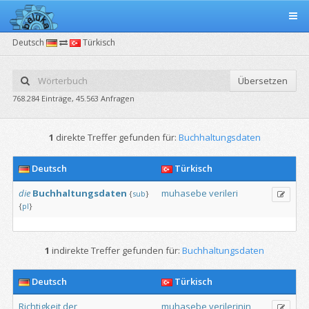
Deutsch
Türkisch
Übersetzen
768.284 Einträge, 45.563 Anfragen
1
direkte Treffer gefunden für:
Buchhaltungsdaten
Deutsch
Türkisch
die
Buchhaltungsdaten
muhasebe
verileri
{
sub
}
{
pl
}
1
indirekte Treffer gefunden für:
Buchhaltungsdaten
Deutsch
Türkisch
Richtigkeit
der
muhasebe
verilerinin