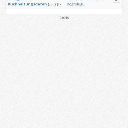
Buchhaltungsdaten
doğruluğu
{
sub
}
{
f
}
0.001s