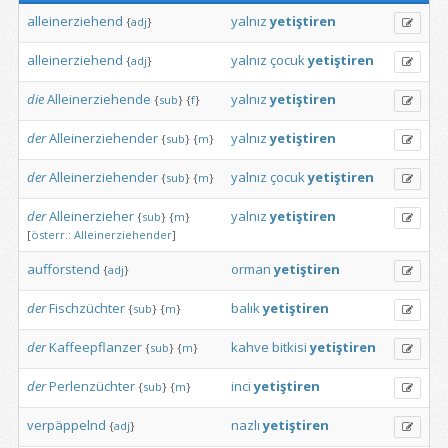
alleinerziehend
yalnız
yetiştiren
{
adj
}
alleinerziehend
yalnız
çocuk
yetiştiren
{
adj
}
die
Alleinerziehende
yalnız
yetiştiren
{
sub
}
{
f
}
der
Alleinerziehender
yalnız
yetiştiren
{
sub
}
{
m
}
der
Alleinerziehender
yalnız
çocuk
yetiştiren
{
sub
}
{
m
}
der
Alleinerzieher
yalnız
yetiştiren
{
sub
}
{
m
}
[
österr.:
Alleinerziehender
]
aufforstend
orman
yetiştiren
{
adj
}
der
Fischzüchter
balık
yetiştiren
{
sub
}
{
m
}
der
Kaffeepflanzer
kahve
bitkisi
yetiştiren
{
sub
}
{
m
}
der
Perlenzüchter
inci
yetiştiren
{
sub
}
{
m
}
verpäppelnd
nazlı
yetiştiren
{
adj
}