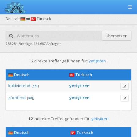
Deutsch
Türkisch
Übersetzen
768.284 Einträge, 164.687 Anfragen
2
direkte Treffer gefunden für:
yetiştiren
Deutsch
Türkisch
kultivierend
yetiştiren
{
adj
}
züchtend
yetiştiren
{
adj
}
12
indirekte Treffer gefunden für:
yetiştiren
Deutsch
Türkisch