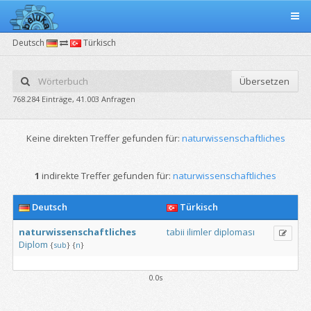
Deutsch
Türkisch
Übersetzen
768.284 Einträge, 41.003 Anfragen
Keine direkten Treffer gefunden für:
naturwissenschaftliches
1
indirekte Treffer gefunden für:
naturwissenschaftliches
Deutsch
Türkisch
naturwissenschaftliches
tabii
ilimler
diploması
Diplom
{
sub
}
{
n
}
0.0s