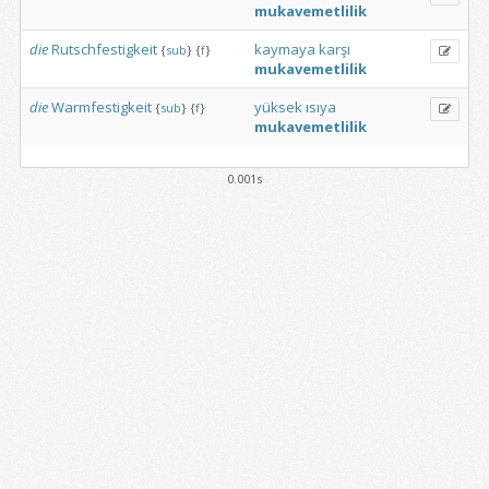
mukavemetlilik
die
Rutschfestigkeit
kaymaya
karşı
{
sub
}
{
f
}
mukavemetlilik
die
Warmfestigkeit
yüksek
ısıya
{
sub
}
{
f
}
mukavemetlilik
0.001s