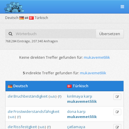
Deutsch
Türkisch
Übersetzen
768.284 Einträge, 207.340 Anfragen
Keine direkten Treffer gefunden für:
mukavemetlilik
5
indirekte Treffer gefunden für:
mukavemetlilik
Deutsch
Türkisch
die
Bruchbeständigkeit
kırılmaya
karşı
{
sub
}
{
f
}
mukavemetlilik
die
Frostwiderstandsfähigkeit
dona
karşı
mukavemetlilik
{
sub
}
{
f
}
die
Rissfestigkeit
çatlamaya
{
sub
}
{
f
}