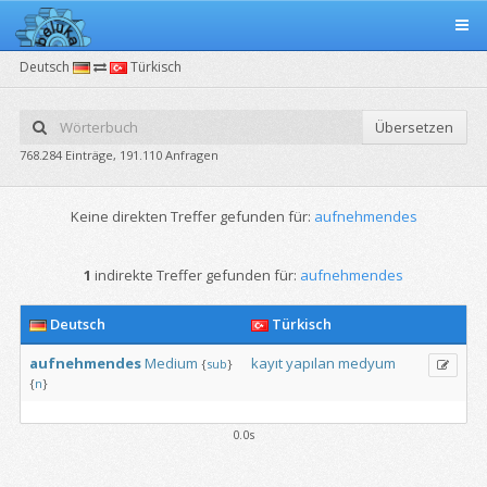
Deutsch
Türkisch
Übersetzen
768.284 Einträge, 191.110 Anfragen
Keine direkten Treffer gefunden für:
aufnehmendes
1
indirekte Treffer gefunden für:
aufnehmendes
Deutsch
Türkisch
aufnehmendes
Medium
kayıt
yapılan
medyum
{
sub
}
{
n
}
0.0s