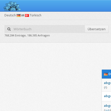
Deutsch
Türkisch
Übersetzen
768.284 Einträge, 186.385 Anfragen
D
abg
{
f
}
abg
abg
{
sub
}