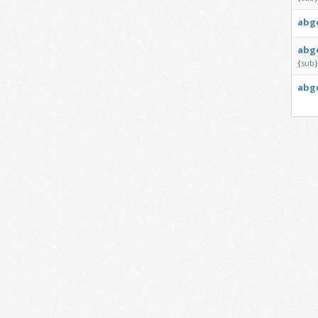
abg
abg
{
sub
}
abg