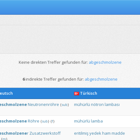
Keine direkten Treffer gefunden für:
abgeschmolzene
6
indirekte Treffer gefunden für:
abgeschmolzene
eutsch
Türkisch
eschmolzene
Neutronenröhre
mühürlü
nötron
lambası
{
sub
}
eschmolzene
Röhre
mühürlü
lamba
{
sub
}
{
f
}
eschmolzene
r
Zusatzwerkstoff
eritilmiş
yedek
ham
madde
{
m
}