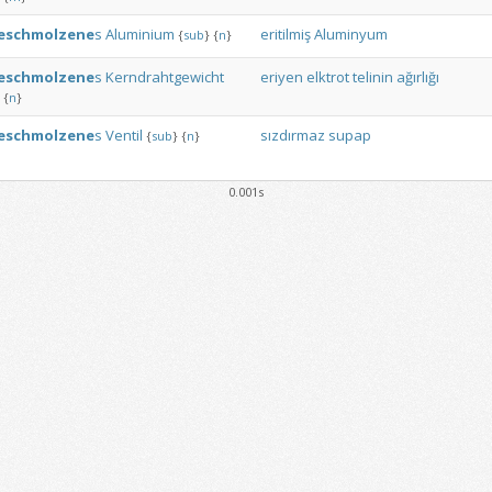
eschmolzene
s
Aluminium
eritilmiş
Aluminyum
{
sub
}
{
n
}
eschmolzene
s
Kerndrahtgewicht
eriyen
elktrot
telinin
ağırlığı
{
n
}
eschmolzene
s
Ventil
sızdırmaz
supap
{
sub
}
{
n
}
0.001s