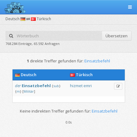
Deutsch
Türkisch
Übersetzen
768.284 Einträge, 65.592 Anfragen
1
direkte Treffer gefunden für:
Einsatzbefehl
Deutsch
Türkisch
der
Einsatzbefehl
hizmet
emri
{
sub
}
{
m
}
[
Militär
]
Keine indirekten Treffer gefunden für:
Einsatzbefehl
0.0s