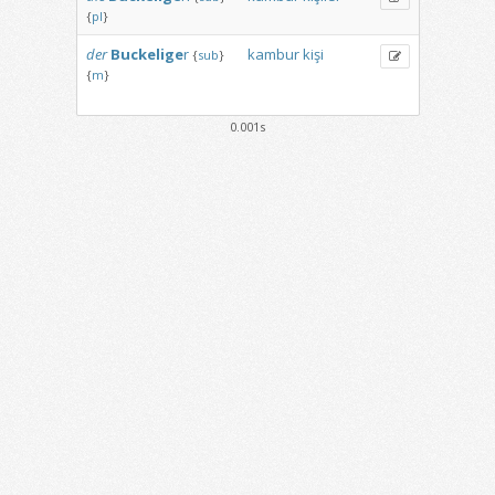
{
pl
}
der
Buckelige
r
kambur
kişi
{
sub
}
{
m
}
0.001s