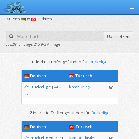
Deutsch
Türkisch
Übersetzen
768.284 Einträge, 215.973 Anfragen
1
direkte Treffer gefunden für:
Buckelige
Deutsch
Türkisch
die
Buckelige
kambur
kişi
{
sub
}
{
f
}
2
indirekte Treffer gefunden für:
Buckelige
Deutsch
Türkisch
die
Buckelige
n
kambur
kişiler
{
sub
}