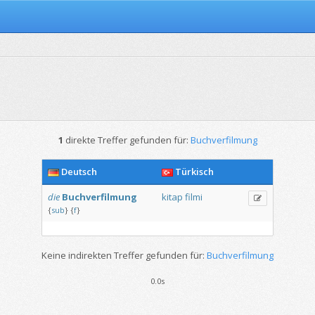
1
direkte Treffer gefunden für:
Buchverfilmung
Deutsch
Türkisch
die
Buchverfilmung
kitap
filmi
{
sub
}
{
f
}
Keine indirekten Treffer gefunden für:
Buchverfilmung
0.0s