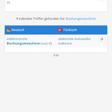
{
f
}
1
indirekte Treffer gefunden für:
Buchungsmaschine
Deutsch
Türkisch
elektronische
elektronik
muhasebe
Buchungsmaschine
makinesi
{
sub
}
{
f
}
0.0s