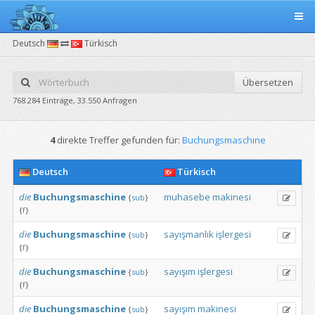
Deutsch
Türkisch
Übersetzen
768.284 Einträge, 33.550 Anfragen
4
direkte Treffer gefunden für:
Buchungsmaschine
Deutsch
Türkisch
die
Buchungsmaschine
muhasebe
makinesi
{
sub
}
{
f
}
die
Buchungsmaschine
sayışmanlık
işlergesi
{
sub
}
{
f
}
die
Buchungsmaschine
sayışım
işlergesi
{
sub
}
{
f
}
die
Buchungsmaschine
sayışım
makinesi
{
sub
}