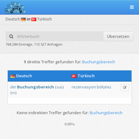
Deutsch
Türkisch
Übersetzen
768.284 Einträge, 113.527 Anfragen
1
direkte Treffer gefunden für:
Buchungsbereich
Deutsch
Türkisch
der
Buchungsbereich
rezervasyon
bölümü
{
sub
}
{
m
}
Keine indirekten Treffer gefunden für:
Buchungsbereich
0.001s