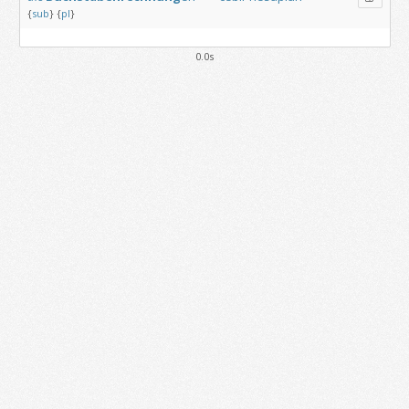
{
sub
}
{
pl
}
0.0s