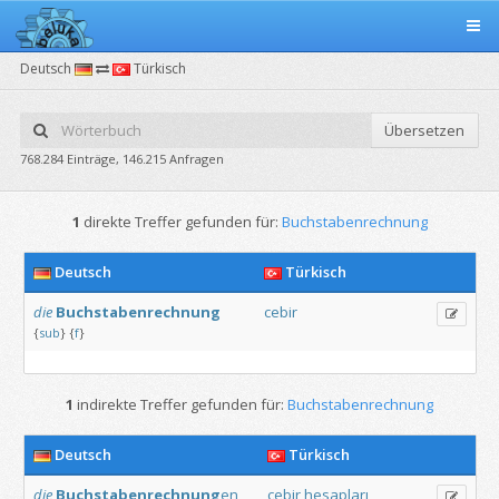
Deutsch
Türkisch
Übersetzen
768.284 Einträge, 146.215 Anfragen
1
direkte Treffer gefunden für:
Buchstabenrechnung
Deutsch
Türkisch
die
Buchstabenrechnung
cebir
{
sub
}
{
f
}
1
indirekte Treffer gefunden für:
Buchstabenrechnung
Deutsch
Türkisch
die
Buchstabenrechnung
en
cebir
hesapları