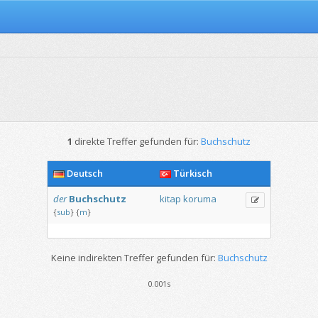
1
direkte Treffer gefunden für:
Buchschutz
Deutsch
Türkisch
der
Buchschutz
kitap
koruma
{
sub
}
{
m
}
Keine indirekten Treffer gefunden für:
Buchschutz
0.001s