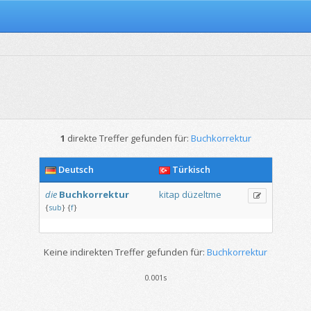
1
direkte Treffer gefunden für:
Buchkorrektur
Deutsch
Türkisch
die
Buchkorrektur
kitap
düzeltme
{
sub
}
{
f
}
Keine indirekten Treffer gefunden für:
Buchkorrektur
0.001s