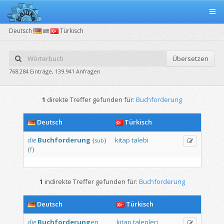
Deutsch
Türkisch
Übersetzen
768.284 Einträge, 139.941 Anfragen
1
direkte Treffer gefunden für:
Buchforderung
Deutsch
Türkisch
die
Buchforderung
kitap
talebi
{
sub
}
{
f
}
1
indirekte Treffer gefunden für:
Buchforderung
Deutsch
Türkisch
die
Buchforderung
en
kitap
talepleri