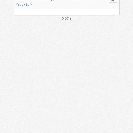
{
sub
}
{
pl
}
0.001s