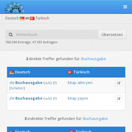
Deutsch
Türkisch
Übersetzen
768.284 Einträge, 67.033 Anfragen
2
direkte Treffer gefunden für:
Buchausgabe
Deutsch
Türkisch
die
Buchausgabe
kitap
alım
yeri
{
sub
}
{
f
}
[
Schalter
]
die
Buchausgabe
kitap
yayını
{
sub
}
{
f
}
3
indirekte Treffer gefunden für:
Buchausgabe
Deutsch
Türkisch