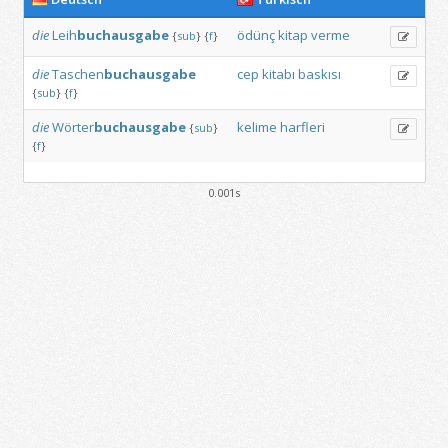
die
Leih
buchausgabe
ödünç
kitap
verme
{
sub
}
{
f
}
die
Taschen
buchausgabe
cep
kitabı
baskısı
{
sub
}
{
f
}
die
Wörter
buchausgabe
kelime
harfleri
{
sub
}
{
f
}
0.001s