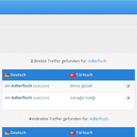
2
direkte Treffer gefunden für:
Adlerfisch
Deutsch
Türkisch
der
Adlerfisch
deniz
güzeli
{
sub
}
{
m
}
der
Adlerfisch
sarıağız
balığı
{
sub
}
{
m
}
4
indirekte Treffer gefunden für:
Adlerfisch
Deutsch
Türkisch