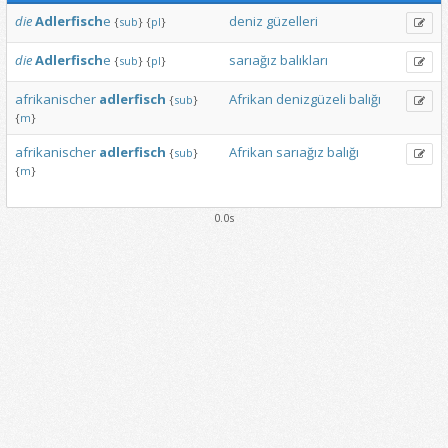
die
Adlerfisch
e
deniz
güzelleri
{
sub
}
{
pl
}
die
Adlerfisch
e
sarıağız
balıkları
{
sub
}
{
pl
}
afrikanischer
adlerfisch
Afrikan
denizgüzeli
balığı
{
sub
}
{
m
}
afrikanischer
adlerfisch
Afrikan
sarıağız
balığı
{
sub
}
{
m
}
0.0s