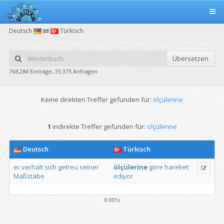
Deutsch
Türkisch
Übersetzen
768.284 Einträge, 35.375 Anfragen
Keine direkten Treffer gefunden für:
ölçülerine
1
indirekte Treffer gefunden für:
ölçülerine
Deutsch
Türkisch
er
verhält
sich
getreu
seiner
ölçülerine
göre
hareket
Maßstäbe
ediyor
0.001s