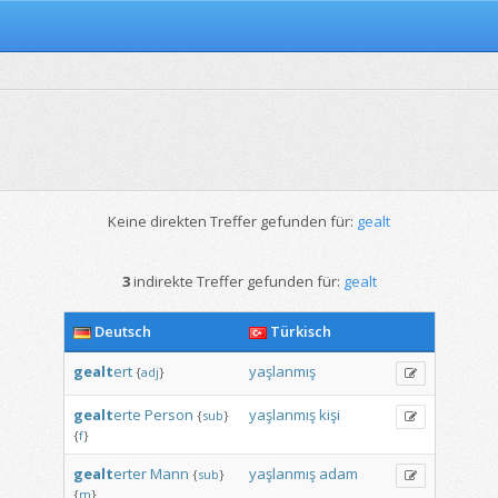
Keine direkten Treffer gefunden für:
gealt
3
indirekte Treffer gefunden für:
gealt
Deutsch
Türkisch
gealt
ert
yaşlanmış
{
adj
}
gealt
erte
Person
yaşlanmış
kişi
{
sub
}
{
f
}
gealt
erter
Mann
yaşlanmış
adam
{
sub
}
{
m
}