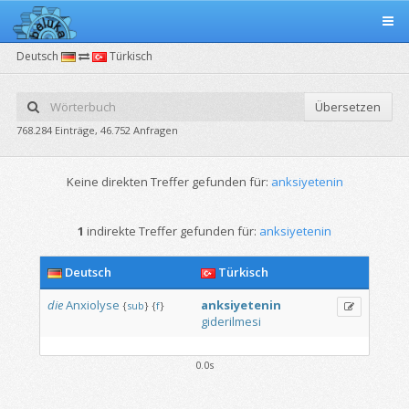
Deutsch
Türkisch
Übersetzen
768.284 Einträge, 46.752 Anfragen
Keine direkten Treffer gefunden für:
anksiyetenin
1
indirekte Treffer gefunden für:
anksiyetenin
Deutsch
Türkisch
die
Anxiolyse
anksiyetenin
{
sub
}
{
f
}
giderilmesi
0.0s