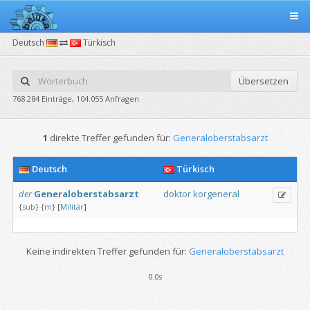
Deutsch
Türkisch
Übersetzen
768.284 Einträge, 104.055 Anfragen
1
direkte Treffer gefunden für:
Generaloberstabsarzt
Deutsch
Türkisch
der
Generaloberstabsarzt
doktor
korgeneral
{
sub
}
{
m
}
[
Militär
]
Keine indirekten Treffer gefunden für:
Generaloberstabsarzt
0.0s