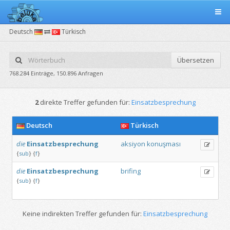
Deutsch
Türkisch
Übersetzen
768.284 Einträge, 150.896 Anfragen
2
direkte Treffer gefunden für:
Einsatzbesprechung
Deutsch
Türkisch
die
Einsatzbesprechung
aksiyon
konuşması
{
sub
}
{
f
}
die
Einsatzbesprechung
brifing
{
sub
}
{
f
}
Keine indirekten Treffer gefunden für:
Einsatzbesprechung