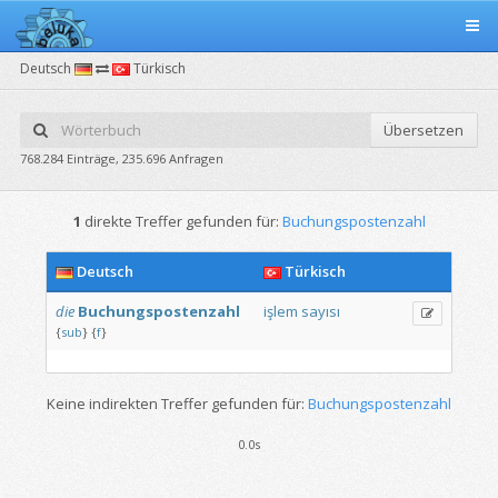
Deutsch
Türkisch
Übersetzen
768.284 Einträge, 235.696 Anfragen
1
direkte Treffer gefunden für:
Buchungspostenzahl
Deutsch
Türkisch
die
Buchungspostenzahl
işlem
sayısı
{
sub
}
{
f
}
Keine indirekten Treffer gefunden für:
Buchungspostenzahl
0.0s