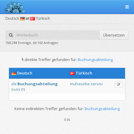
Deutsch
Türkisch
Übersetzen
768.284 Einträge, 66.162 Anfragen
1
direkte Treffer gefunden für:
Buchungsabteilung
Deutsch
Türkisch
die
Buchungsabteilung
muhasebe
servisi
{
sub
}
{
f
}
Keine indirekten Treffer gefunden für:
Buchungsabteilung
0.0s