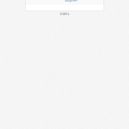
düşme-
0.001s