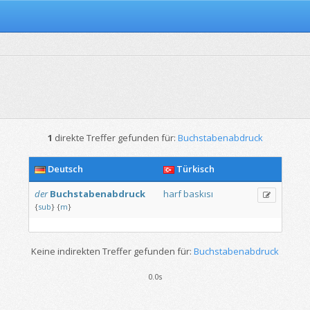
1
direkte Treffer gefunden für:
Buchstabenabdruck
Deutsch
Türkisch
der
Buchstabenabdruck
harf
baskısı
{
sub
}
{
m
}
Keine indirekten Treffer gefunden für:
Buchstabenabdruck
0.0s