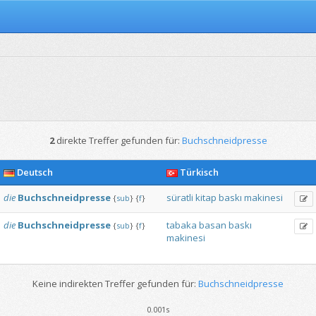
2
direkte Treffer gefunden für:
Buchschneidpresse
Deutsch
Türkisch
die
Buchschneidpresse
süratli
kitap
baskı
makinesi
{
sub
}
{
f
}
die
Buchschneidpresse
tabaka
basan
baskı
{
sub
}
{
f
}
makinesi
Keine indirekten Treffer gefunden für:
Buchschneidpresse
0.001s