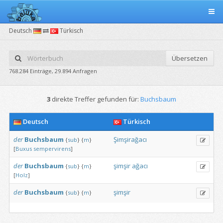
Deutsch
Türkisch
Übersetzen
768.284 Einträge, 29.894 Anfragen
3
direkte Treffer gefunden für:
Buchsbaum
Deutsch
Türkisch
der
Buchsbaum
Şimşirağacı
{
sub
}
{
m
}
[
Buxus
sempervirens
]
der
Buchsbaum
şimşir
ağacı
{
sub
}
{
m
}
[
Holz
]
der
Buchsbaum
şimşir
{
sub
}
{
m
}