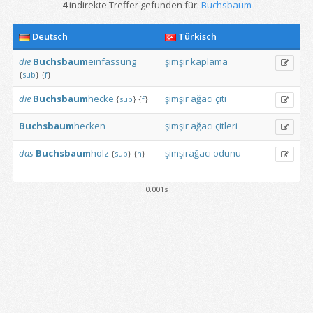
4
indirekte Treffer gefunden für:
Buchsbaum
Deutsch
Türkisch
die
Buchsbaum
einfassung
şimşir
kaplama
{
sub
}
{
f
}
die
Buchsbaum
hecke
şimşir
ağacı
çiti
{
sub
}
{
f
}
Buchsbaum
hecken
şimşir
ağacı
çitleri
das
Buchsbaum
holz
şimşirağacı
odunu
{
sub
}
{
n
}
0.001s