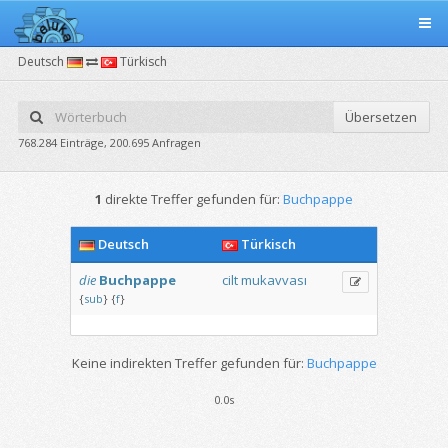
Deutsch
Türkisch
Übersetzen
768.284 Einträge, 200.695 Anfragen
1
direkte Treffer gefunden für:
Buchpappe
Deutsch
Türkisch
die
Buchpappe
cilt
mukavvası
{
sub
}
{
f
}
Keine indirekten Treffer gefunden für:
Buchpappe
0.0s