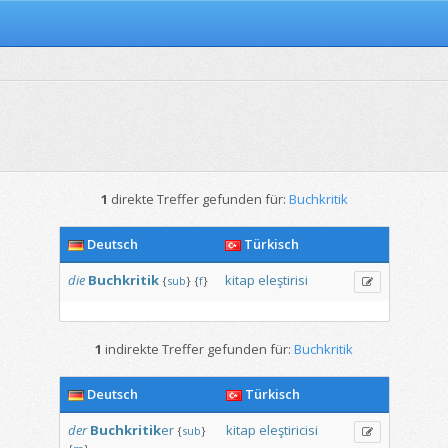
1
direkte Treffer gefunden für:
Buchkritik
Deutsch
Türkisch
die
Buchkritik
kitap
eleştirisi
{
sub
}
{
f
}
1
indirekte Treffer gefunden für:
Buchkritik
Deutsch
Türkisch
der
Buchkritik
er
kitap
eleştiricisi
{
sub
}