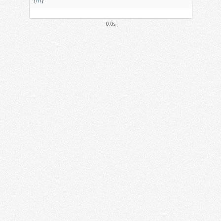
{
m
}
0.0s