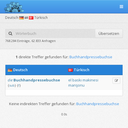
Deutsch
Türkisch
Übersetzen
768.284 Einträge, 62.833 Anfragen
1
direkte Treffer gefunden für:
Buchhandpressebuchse
Deutsch
Türkisch
die
Buchhandpressebuchse
el
baskı
makinesi
manşonu
{
sub
}
{
f
}
Keine indirekten Treffer gefunden für:
Buchhandpressebuchse
0.0s