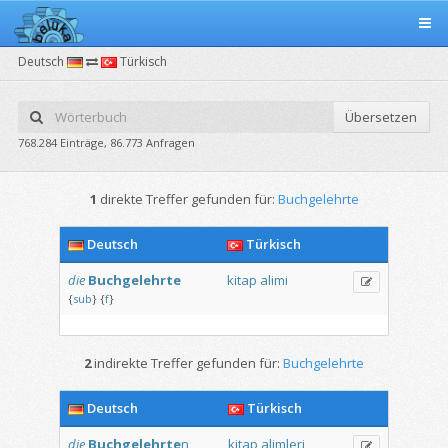
Deutsch
Türkisch
Übersetzen
768.284 Einträge, 86.773 Anfragen
1
direkte Treffer gefunden für:
Buchgelehrte
Deutsch
Türkisch
die
Buchgelehrte
kitap
alimi
{
sub
}
{
f
}
2
indirekte Treffer gefunden für:
Buchgelehrte
Deutsch
Türkisch
die
Buchgelehrte
n
kitap
alimleri