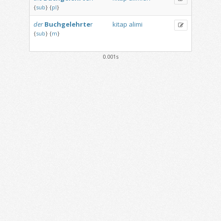
{
sub
}
{
pl
}
der
Buchgelehrte
r
kitap
alimi
{
sub
}
{
m
}
0.001s