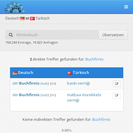
Deutsch
Türkisch
Übersetzen
768.284 Einträge, 74.823 Anfragen
2
direkte Treffer gefunden für:
Buchfirnis
Deutsch
Türkisch
der
Buchfirnis
baskı
verniği
{
sub
}
{
m
}
der
Buchfirnis
matbaa
mürekkebi
{
sub
}
{
m
}
verniği
Keine indirekten Treffer gefunden für:
Buchfirnis
0.001s